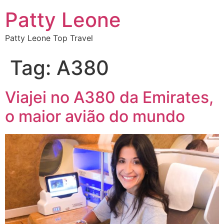
Patty Leone
Patty Leone Top Travel
Tag:
A380
Viajei no A380 da Emirates,
o maior avião do mundo