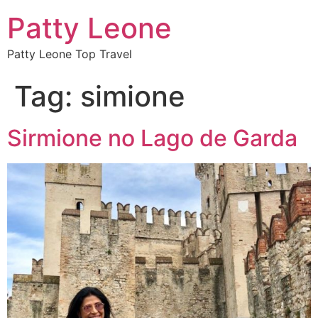
Patty Leone
Patty Leone Top Travel
Tag:
simione
Sirmione no Lago de Garda