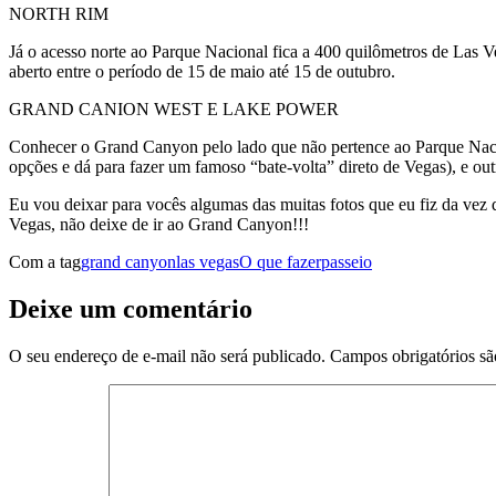
NORTH RIM
Já o acesso norte ao Parque Nacional fica a 400 quilômetros de Las Ve
aberto entre o período de 15 de maio até 15 de outubro.
GRAND CANION WEST E LAKE POWER
Conhecer o Grand Canyon pelo lado que não pertence ao Parque Nacio
opções e dá para fazer um famoso “bate-volta” direto de Vegas), e out
Eu vou deixar para vocês algumas das muitas fotos que eu fiz da vez 
Vegas, não deixe de ir ao Grand Canyon!!!
Com a tag
grand canyon
las vegas
O que fazer
passeio
Deixe um comentário
O seu endereço de e-mail não será publicado.
Campos obrigatórios s